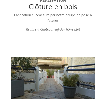
𝗥𝗘𝗔𝗟𝗜𝗦𝗔𝗧𝗜𝗢𝗡
Clôture en bois
Fabrication sur-mesure par notre équipe de pose à
l’atelier
Réalisé à Chateauneuf-du-rhône (26)