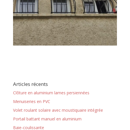
Articles récents
Clôture en aluminium lames persiennées
Menuiseries en PVC
Volet roulant solaire avec moustiquaire intégrée
Portail battant manuel en aluminium
Baie-coulissante